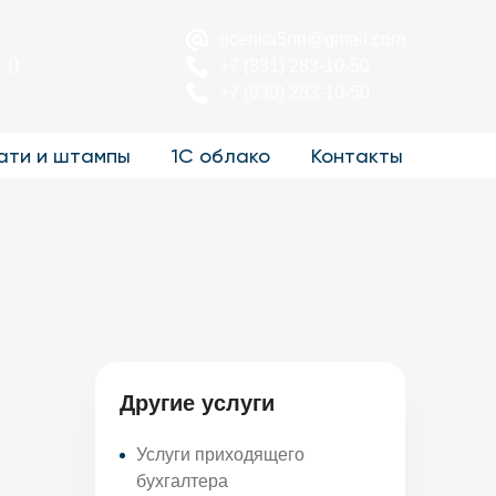
ocenka5nn@gmail.com
0
+7 (831) 283-10-50
+7 (930) 283-10-50
ати и штампы
1С облако
Контакты
Другие услуги
Услуги приходящего
бухгалтера